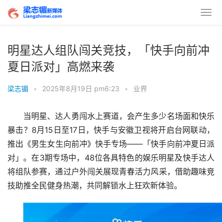
明星达人组队闯关竞技，「快手向前冲
夏日派对」高燃来袭
梁志镅
•
2025年8月19日 pm6:23
•
业界
当明星、达人勇闯水上赛道，会产生多少名场面和快乐
暴击？8月15日至17日，快手与安徽卫视将开启台网联动，
推出《男生女生向前冲》快手专场——「快手向前冲夏日派
对」。在3期专场中，48位各具特色的娱乐明星及快手达人
将组队参赛，通过户外闯关展现青春活力风采，借助趣味竞
技助推全民健身热潮，共同解锁水上狂欢新体验。