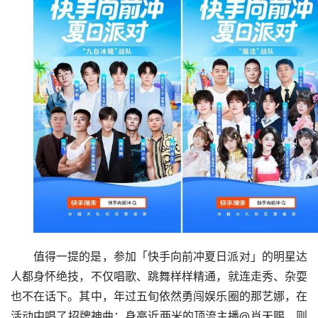
值得一提的是，参加「快手向前冲夏日派对」的明星达
人都身怀绝技，不仅唱歌、跳舞样样精通，就连走秀、杂耍
也不在话下。其中，年过五旬依然勇闯娱乐圈的那艺娜，在
活动中唱了招牌神曲；身高近两米的顶流主播@肖天赐，则