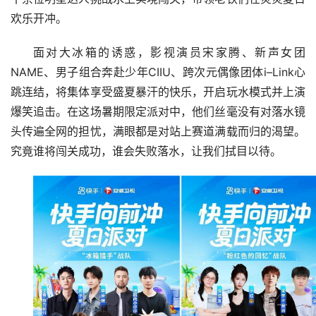
欢乐开冲。
面对大冰箱的诱惑，影视演员宋家腾、新声女团
NAME、男子组合奔赴少年CIIU、跨次元偶像团体i–Link心
跳连结，将集体享受盛夏暴汗的快乐，开启玩水模式并上演
爆笑追击。在这场暑期限定派对中，他们丝毫没有对落水镜
头传遍全网的担忧，满眼都是对站上赛道满载而归的渴望。
究竟谁将闯关成功，谁会失败落水，让我们拭目以待。