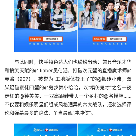
与此同时，快手特色达人们也纷纷出动：兼具音乐才华
和搞笑天赋的@Jiaber吴伯滔，打破次元壁的直播魔术师@
赤酱【907】，被誉为“工地版体操王子”的@搬砖小伟，双
脚踢破家徒四壁的@鬼步舞小哈哈，以“模仿鬼才”之名一夜
走红的@钟美美，一双高跟鞋带火一个乡村的@名模坤……
不仅要和娱乐明星们组成风格迥异的六大战队，还将选择评
论和弹幕最多的跑法，争当最靓“冲冲侠”。