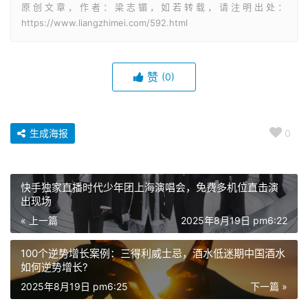
原创文章，作者：梁志镅，如若转载，请注明出处：
https://www.liangzhimei.com/592.html
赞
(0)
生成海报
0
快手独家直播时代少年团上海演唱会，免费多机位直击演
出现场
« 上一篇
2025年8月19日 pm6:22
100个逆势增长案例：三得利威士忌，酒水低迷期中国酒水
如何逆势增长?
2025年8月19日 pm6:25
下一篇 »