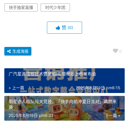
快手独家直播
时代少年团
赞
(0)
生成海报
0
广汽星源增程技术暨昊铂HL增程版上市发布会
« 上一篇
2025年8月19日 pm6:15
明星达人组队闯关竞技，「快手向前冲夏日派对」高燃来
袭
2025年8月19日 pm6:23
下一篇 »