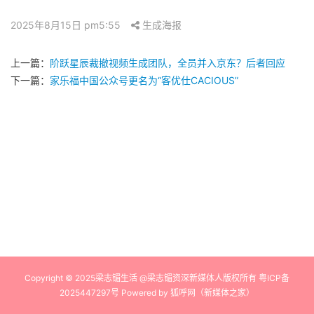
2025年8月15日 pm5:55
生成海报
上一篇：
阶跃星辰裁撤视频生成团队，全员并入京东？后者回应
下一篇：
家乐福中国公众号更名为“客优仕CACIOUS”
Copyright © 2025梁志镅生活 @梁志镅资深新媒体人版权所有
粤ICP备
2025447297号
Powered by
狐呼网（新媒体之家）