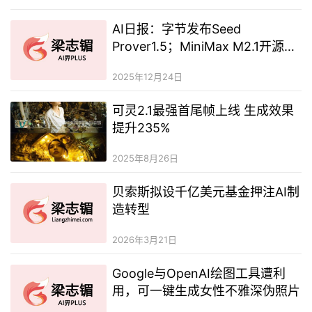
AI日报：字节发布Seed
Prover1.5；MiniMax M2.1开源；
通义开源语音交互大模型Fun-
2025年12月24日
Audio-Chat-8B
可灵2.1最强首尾帧上线 生成效果
提升235%
2025年8月26日
贝索斯拟设千亿美元基金押注AI制
造转型
2026年3月21日
​Google与OpenAI绘图工具遭利
用，可一键生成女性不雅深伪照片