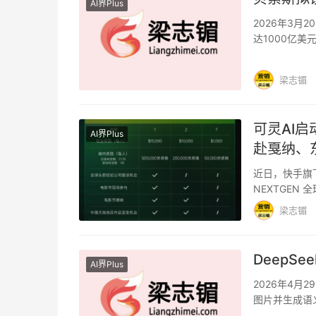
AI界Plus
2026年3月
达1000亿
业，并通过其
梁志镅
可灵AI启
AI界Plus
赴戛纳、
近日，快手旗下
NEXTGEN
仅将获得可…
梁志镅
DeepS
AI界Plus
2026年4月
图片并生成语
余用户提…