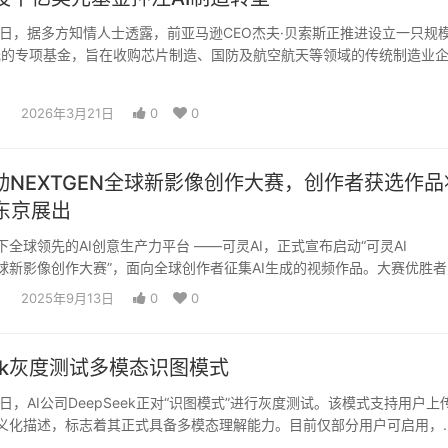
20日，据多方知情人士透露，前亚马逊CEO杰夫·贝索斯正推进设立一只规
美元的专项基金，旨在收购芯片制造、国防及航空航天等领域的传统制造业
旗…
2026年3月21日
0
0
动NEXTGEN全球新影像创作大赛，创作者获选作品
东京展出
全球领先的AI创意生产力平台 ——可灵AI，正式宣布启动“可灵AI
 全球新影像创作大赛”，面向全球创作者征集AI生成的视频作品。大赛优胜
2025年9月13日
0
0
eek灰度测试多模态识图模式
29日，AI公司DeepSeek正对“识图模式”进行灰度测试。该模式支持用户上
义化描述，标志着其正式具备多模态理解能力。目前仅部分用户可启用，