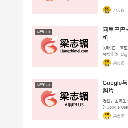
梁志镅
阿里巴巴
AI界Plus
机
9月9日，阿
AI智能体（A
能力首次整…
梁志镅
​Goog
AI界Plus
照片
近日，主流生
的Google 
梁志镅