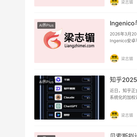
梁志镅
Ingen
AI界Plus
2026年3月
Ingenico
梁志镅
知乎202
AI界Plus
近日，知乎正式
系统化的加权
权威报告。榜
梁志镅
贝索斯拟