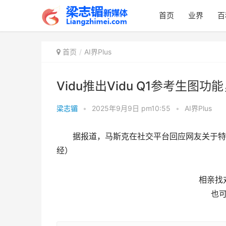
首页
业界
百
首页
AI界Plus
Vidu推出Vidu Q1参考生图
梁志镅
•
2025年9月9日 pm10:55
•
AI界Plus
据报道，马斯克在社交平台回应网友关于特
经）
相亲找
也可