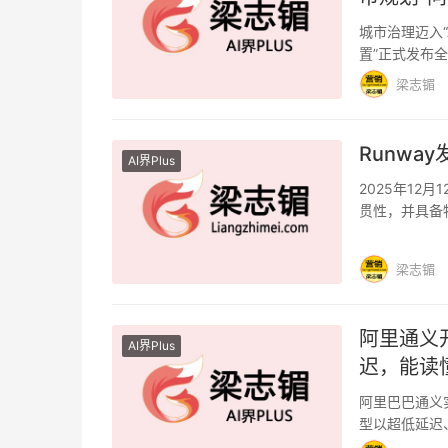
城市治理迈入“
置”正式发布
以 60…
梁志镅
Runwa
AI界Plus
2025年12
贯性，并具备
生命…
梁志镅
阿里通义开
AI界Plus
迟，能读
阿里巴巴通义实
型以超低延迟
实时理…