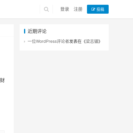
登录
注册
投稿
近期评论
一位WordPress评论者
发表在《
梁志镅
》
财